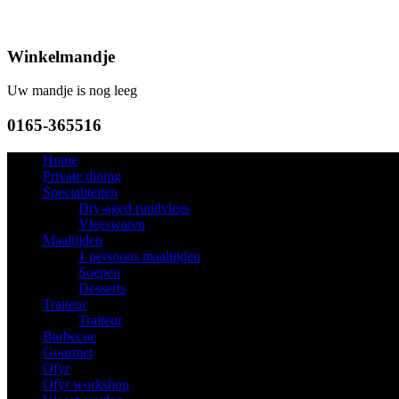
Winkelmandje
Uw mandje is nog leeg
0165-365516
Home
Private dining
Specialiteiten
Dry-aged rundvlees
Vleeswaren
Maaltijden
1 persoons maaltijden
Soepen
Desserts
Traiteur
Traiteur
Barbecue
Gourmet
Ofyr
Ofyr workshop