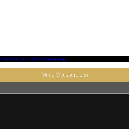
urmet
Ofyr
Ofyr workshop
Vleesbereiden
Menu Vleesbereiden