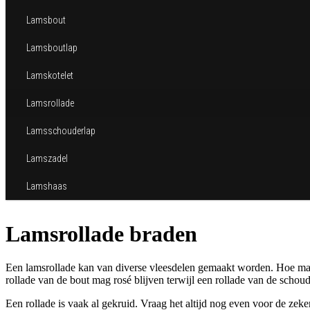
Lamsbout
Lamsboutlap
Lamskotelet
Lamsrollade
Lamsschouderlap
Lamszadel
Lamshaas
Lamsrollade braden
Een lamsrollade kan van diverse vleesdelen gemaakt worden. Hoe mage
rollade van de bout mag rosé blijven terwijl een rollade van de scho
Een rollade is vaak al gekruid. Vraag het altijd nog even voor de zeke