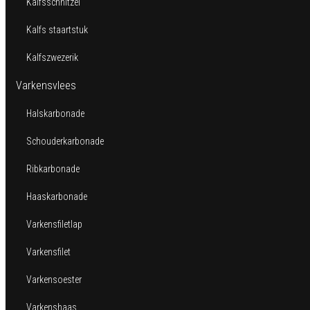
Kalfsschnitzel
Kalfs staartstuk
Kalfszwezerik
Varkensvlees
Halskarbonade
Schouderkarbonade
Ribkarbonade
Haaskarbonade
Varkensfiletlap
Varkensfilet
Varkensoester
Varkenshaas