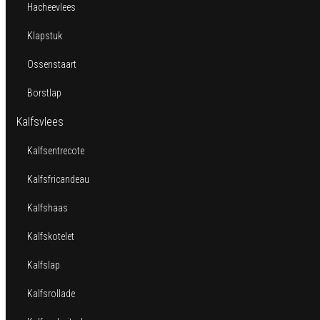
Hacheevlees
Klapstuk
Ossenstaart
Borstlap
Kalfsvlees
Kalfsentrecote
Kalfsfricandeau
Kalfshaas
Kalfskotelet
Kalfslap
Kalfsrollade