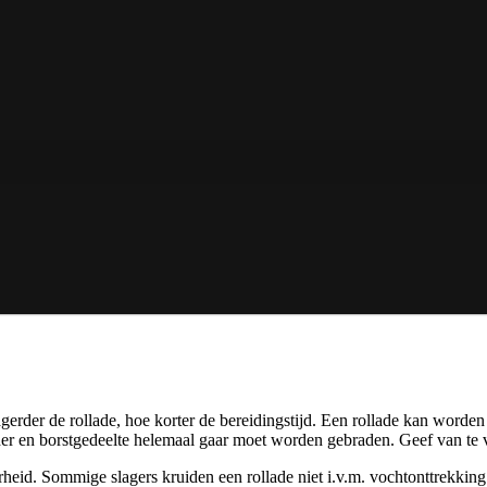
rder de rollade, hoe korter de bereidingstijd. Een rollade kan worden
uder en borstgedeelte helemaal gaar moet worden gebraden. Geef van te 
rheid. Sommige slagers kruiden een rollade niet i.v.m. vochtonttrekking