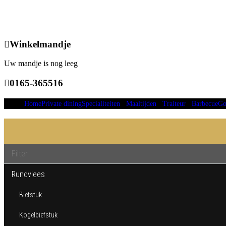
Winkelmandje
Uw mandje is nog leeg
0165-365516
Home
Private dining
Specialiteiten
Maaltijden
Traiteur
Barbecue
Go
Rundvlees
Biefstuk
Kogelbiefstuk