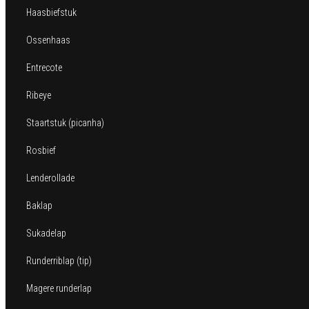
Haasbiefstuk
Ossenhaas
Entrecote
Ribeye
Staartstuk (picanha)
Rosbief
Lenderollade
Baklap
Sukadelap
Runderriblap (tip)
Magere runderlap