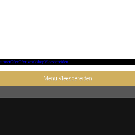
urmet
Ofyr
Ofyr workshop
Vleesbereiden
Menu Vleesbereiden