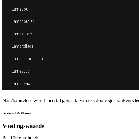
Lamsbout
Lamsboutlap
Lamskotelet
Lamsrollade
Lamsschouderlap
Lamszadel
Lamshaas
Nasi/bamivlees wordt meestal gemaakt van iets doorregen varkensvlees
Bakken ± 8-10 min.
Voedingswaarde
Per 100 g onbereid: