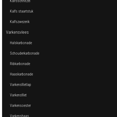
Kalfsschnitzel
Kalfs staartstuk
Kalfszwezerik
Varkensvlees
Halskarbonade
Schouderkarbonade
Ribkarbonade
Haaskarbonade
Varkensfiletlap
Varkensfilet
Varkensoester
Varkenshaas