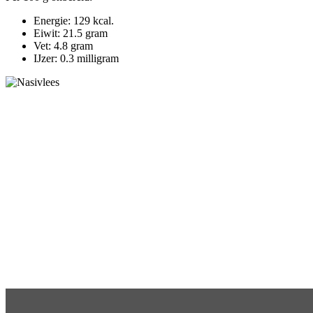
Energie: 129 kcal.
Eiwit: 21.5 gram
Vet: 4.8 gram
IJzer: 0.3 milligram