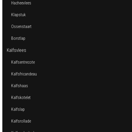
Hacheevlees
Klapstuk
Ossenstaart
Borstlap
Kalfsvlees
Kalfsentrecote
Kalfsfricandeau
Kalfshaas
Kalfskotelet
Kalfslap
Kalfsrollade