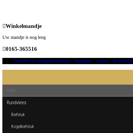
Winkelmandje
Uw mandje is nog leeg
0165-365516
Home
Private dining
Specialiteiten
Maaltijden
Traiteur
Barbecue
Go
Rundvlees
Biefstuk
Kogelbiefstuk