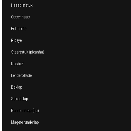
Haasbiefstuk
Ossenhaas
Entrecote
Ribeye
Staartstuk (picanha)
Rosbief
Lenderollade
Baklap
Sukadelap
Runderriblap (tip)
Magere runderlap