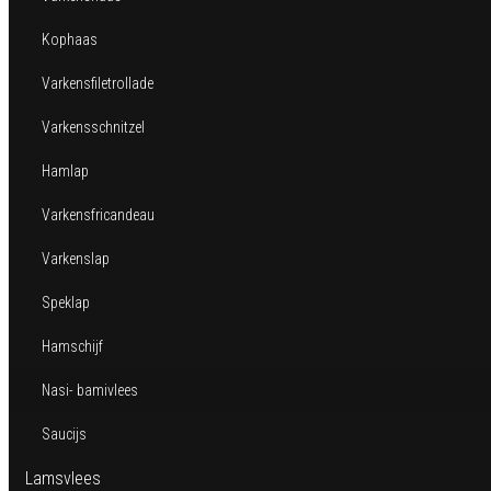
Kophaas
Varkensfiletrollade
Varkensschnitzel
Hamlap
Varkensfricandeau
Varkenslap
Speklap
Hamschijf
Nasi- bamivlees
Saucijs
Lamsvlees