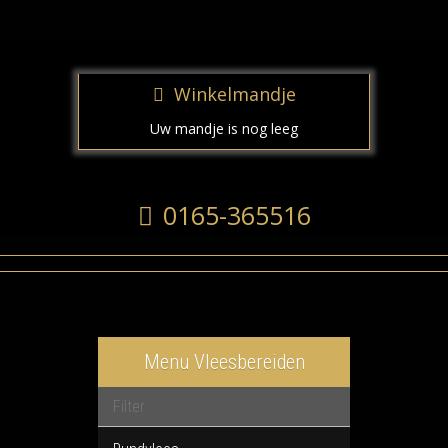
Winkelmandje
Uw mandje is nog leeg
0165-365516
Menu Vleesbereiden