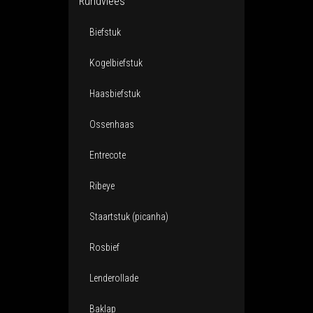
Rundvlees
Biefstuk
Kogelbiefstuk
Haasbiefstuk
Ossenhaas
Entrecote
Ribeye
Staartstuk (picanha)
Rosbief
Lenderollade
Baklap