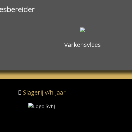
eesbereider
Varkensvlees
Slagerij v/h jaar