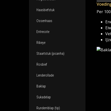
Voedin
Haasbiefstuk
Per 100
Ossenhaas
Ene
Eiw
Entrecote
Vet
IJz
Ribeye
Staartstuk (picanha)
Rosbief
Lenderollade
Baklap
Sukadelap
Runderriblap (tip)