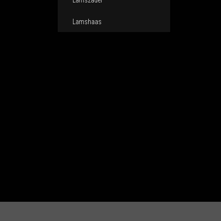
Lamszadel
Lamshaas