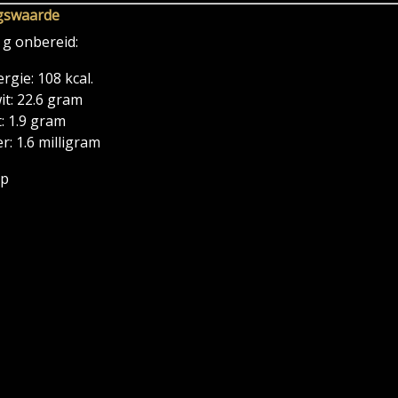
gswaarde
 g onbereid:
rgie: 108 kcal.
it: 22.6 gram
: 1.9 gram
er: 1.6 milligram