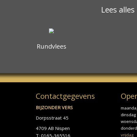
Lees alles
Rundvlees
Contactgegevens
Open
BIJZONDER VERS
maanda
dinsdag
Dorpsstraat 45
woensd
4709 AB Nispen
donderd
vrijdag
T: 0165-365516