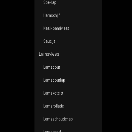
Speklap
Hamschijf
Nasi- bamivlees
Saucijs
Lamsvlees
Lamsbout
Lamsboutlap
Lamskotelet
Lamsrollade
Lamsschouderlap