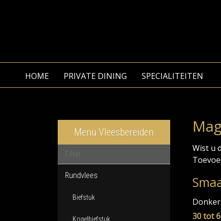
HOME
PRIVATE DINING
SPECIALITEITEN
Mag
Menu Vleesbereiden
Wist u 
Toevoeg
Rundvlees
Smaa
Biefstuk
Donker b
30 tot 
Kogelbiefstuk