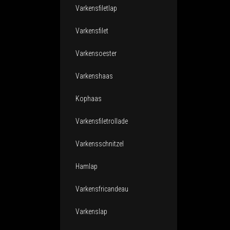
Varkensfiletlap
Varkensfilet
Varkensoester
Varkenshaas
Kophaas
Varkensfiletrollade
Varkensschnitzel
Hamlap
Varkensfricandeau
Varkenslap