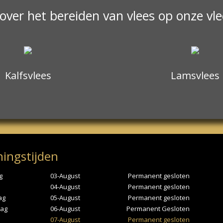
 over het bereiden van vlees op onze vl
Kalfsvlees
Lamsvlees
ingstijden
g
03-August
Permanent gesloten
04-August
Permanent gesloten
ag
05-August
Permanent gesloten
ag
06-August
Permanent Gesloten
07-August
Permanent gesloten