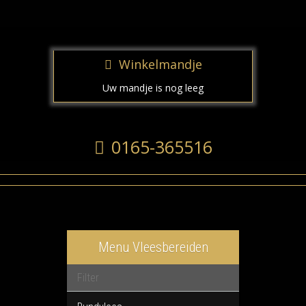
Winkelmandje
Uw mandje is nog leeg
0165-365516
Menu Vleesbereiden