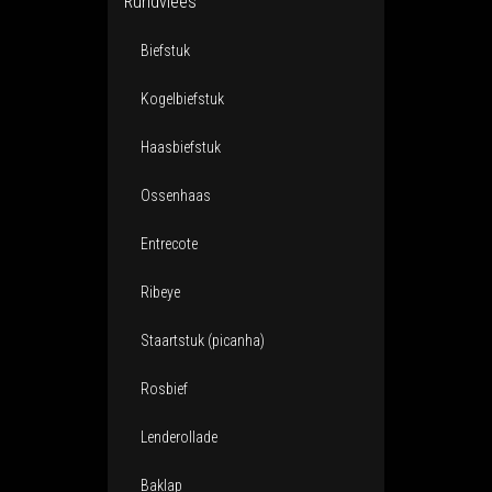
Rundvlees
Biefstuk
Kogelbiefstuk
Haasbiefstuk
Ossenhaas
Entrecote
Ribeye
Staartstuk (picanha)
Rosbief
Lenderollade
Baklap