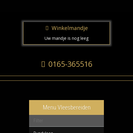
Winkelmandje
Uw mandje is nog leeg
0165-365516
Menu Vleesbereiden