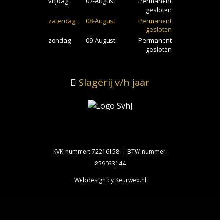
vrijdag
07-August
Permanent
gesloten
zaterdag
08-August
Permanent
gesloten
zondag
09-August
Permanent
gesloten
Slagerij v/h jaar
KVK-nummer: 72216158 | BTW-nummer:
859033144
Webdesign by Keurweb.nl