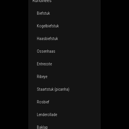
Rundvlees
Biefstuk
Kogelbiefstuk
Haasbiefstuk
Ossenhaas
Entrecote
Ribeye
Staartstuk (picanha)
Rosbief
Lenderollade
Baklap