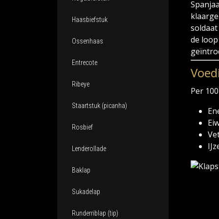
Spanjaa
klaarge
Haasbiefstuk
soldaat
de loop
Ossenhaas
geïntro
Entrecote
Voed
Ribeye
Per 100
Staartstuk (picanha)
Ene
Eiw
Rosbief
Vet
IJz
Lenderollade
Baklap
Sukadelap
Runderriblap (tip)