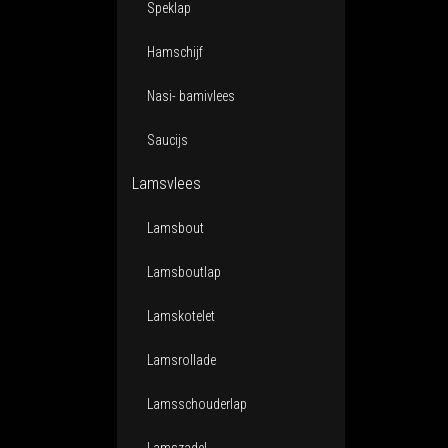
Speklap
Hamschijf
Nasi- bamivlees
Saucijs
Lamsvlees
Lamsbout
Lamsboutlap
Lamskotelet
Lamsrollade
Lamsschouderlap