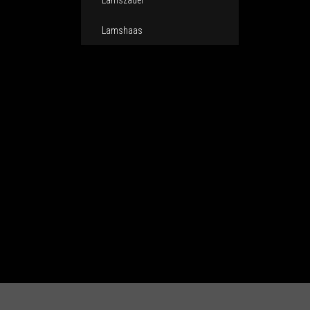
Lamszadel
Lamshaas