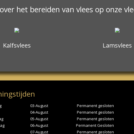
 over het bereiden van vlees op onze vl
Kalfsvlees
Lamsvlees
ingstijden
g
03-August
Permanent gesloten
04-August
Permanent gesloten
ag
05-August
Permanent gesloten
ag
06-August
Permanent Gesloten
07-August
Permanent gesloten