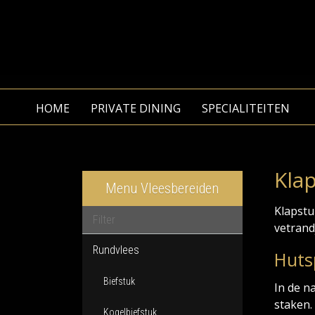
HOME
PRIVATE DINING
SPECIALITEITEN
Kla
Menu Vleesbereiden
Klapstu
vetrand
Rundvlees
Huts
Biefstuk
In de n
staken.
Kogelbiefstuk