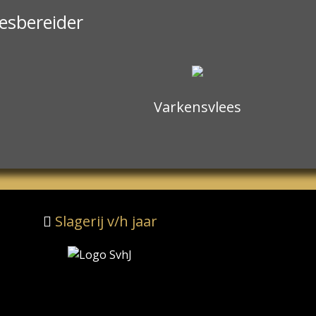
eesbereider
Varkensvlees
Slagerij v/h jaar