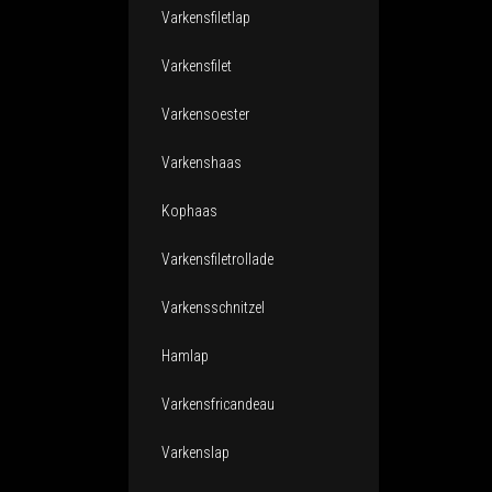
Varkensfiletlap
Varkensfilet
Varkensoester
Varkenshaas
Kophaas
Varkensfiletrollade
Varkensschnitzel
Hamlap
Varkensfricandeau
Varkenslap