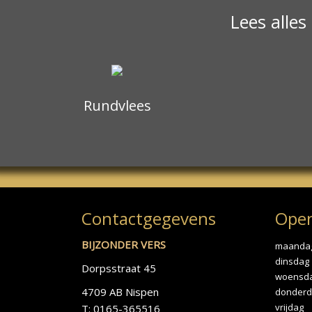
Lees alles
Rundvlees
Contactgegevens
Open
BIJZONDER VERS
maanda
dinsdag
Dorpsstraat 45
woensd
4709 AB Nispen
donderd
vrijdag
T: 0165-365516